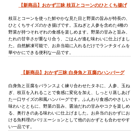
【新商品】おかず三昧 枝豆とコーンのひとくち揚げ
枝豆とコーンを使った鮮やかな見た目と野菜の旨みが特長の、
ひとくちサイズのかき揚げです。玉ねぎと人参を含めた4種の
野菜が持つそれぞれの食感を楽しめます。野菜の甘みと旨み、
たれの甘辛さが重なり合う、ごはんが進む味わいに仕上げまし
た。自然解凍可能で、お弁当箱に入れるだけでランチタイムを
華やかにできる便利な一品です。
【新商品】おかず三昧 白身魚と豆腐のハンバーグ
白身魚と豆腐をバランスよく練り合わせたタネに、人参、玉ね
ぎ、枝豆を入れることで食感に変化を加え、しっとり蒸しあげ
た一口サイズの和風ハンバーグです。ふんわり食感のやさしい
味わいとともに、野菜の旨み、醤油だれの甘みやコクを楽しめ
る、奥行きのある味わいに仕上げました。お弁当のおかずにお
ける魚料理のバリエーションとして他のおかずとも合わせやす
い一品です。