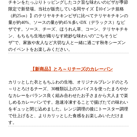
チキンをたっぷりトッピングしたコク旨な味わいのピザが季節
限定で新登場。当社が販売している同サイズ【10インチ規格
（約25㎝）】のテリヤキチキンピザに比べてテリヤキチキンの
量が約40%、ソースの量が約45％多いDX（デラックス）なピ
ザです。ソース、チーズ、ほうれん草、コーン、テリヤキチキ
ン、もちもち生地が織りなす絶妙な味わいの“ごちそうピ
ザ”で、家族や友人など大切な人と一緒に過ごす秋冬シーズン
のイベントをお楽しみください。
【新商品】とろ～りチーズのカレーパン
カリッとした衣ともちふわの生地、オリジナルブレンドのとろ
～りとろけるチーズ、30種類以上のスパイスを使ったまろやか
なカレーをバランス良く組み合わせたお子さまから大人まで楽
しめるカレーパンです。急速冷凍することで揚げたての味わい
をギュッと閉じ込めました。レンジ調理の後にトースター調理
で仕上げると、よりカリッとした食感をお楽しみいただけま
す。