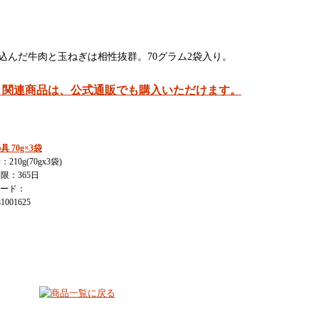
込んだ牛肉と玉ねぎは相性抜群。70グラム2袋入り。
」関連商品は、公式通販でも購入いただけます。
 70g×3袋
210g(70gx3袋)
限：365日
コード：
81001625