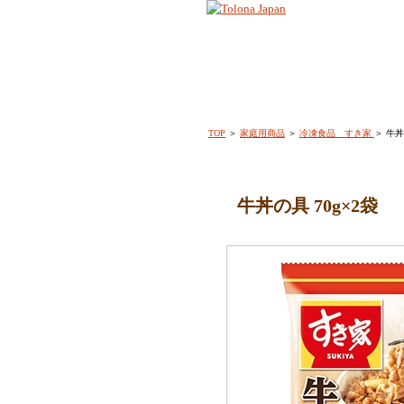
TOP
＞
家庭用商品
＞
冷凍食品 すき家
＞ 牛丼
牛丼の具 70g×2袋