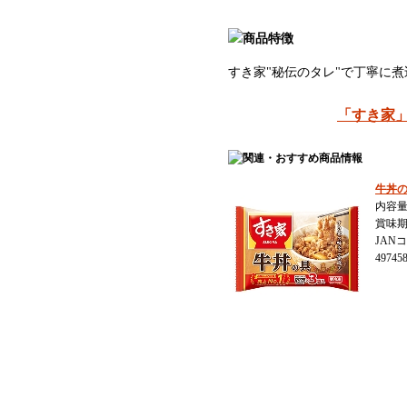
すき家"秘伝のタレ"で丁寧に煮
「すき家
牛丼の具
内容量：
賞味期
JAN
49745