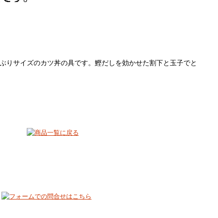
ぶりサイズのカツ丼の具です。鰹だしを効かせた割下と玉子でと