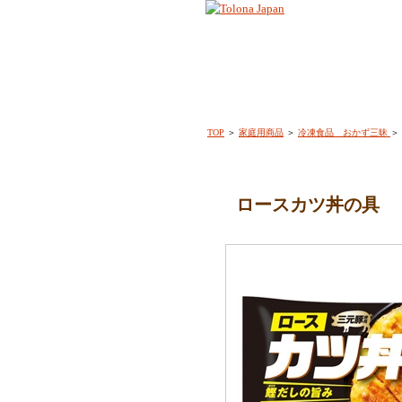
TOP
＞
家庭用商品
＞
冷凍食品 おかず三昧
＞
ロースカツ丼の具