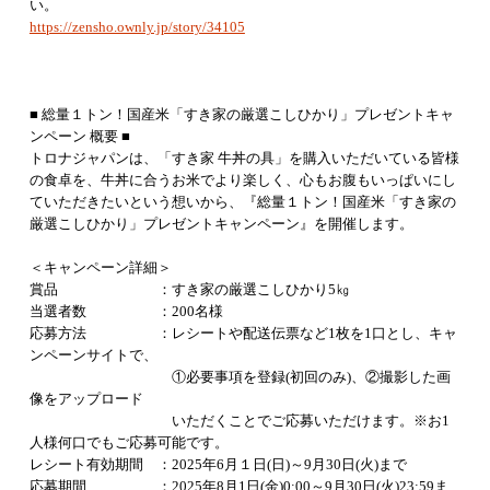
い。
https://zensho.ownly.jp/story/34105
■ 総量１トン！国産米「すき家の厳選こしひかり」プレゼントキャ
ンペーン 概要 ■
トロナジャパンは、「すき家 牛丼の具」を購入いただいている皆様
の食卓を、牛丼に合うお米でより楽しく、心もお腹もいっぱいにし
ていただきたいという想いから、『総量１トン！国産米「すき家の
厳選こしひかり」プレゼントキャンペーン』を開催します。
＜キャンペーン詳細＞
賞品 ：すき家の厳選こしひかり5㎏
当選者数 ：200名様
応募方法 ：レシートや配送伝票など1枚を1口とし、キャ
ンペーンサイトで、
①必要事項を登録(初回のみ)、②撮影した画
像をアップロード
いただくことでご応募いただけます。※お1
人様何口でもご応募可能です。
レシート有効期間 ：2025年6月１日(日)～9月30日(火)まで
応募期間 ：2025年8月1日(金)0:00～9月30日(火)23:59ま