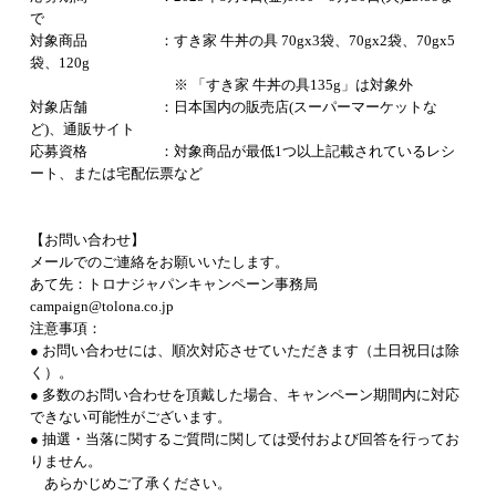
で
対象商品 ：すき家 牛丼の具 70gx3袋、70gx2袋、70gx5
袋、120g
※ 「すき家 牛丼の具135g」は対象外
対象店舗 ：日本国内の販売店(スーパーマーケットな
ど)、通販サイト
応募資格 ：対象商品が最低1つ以上記載されているレシ
ート、または宅配伝票など
【お問い合わせ】
メールでのご連絡をお願いいたします。
あて先：トロナジャパンキャンペーン事務局
campaign@tolona.co.jp
注意事項：
● お問い合わせには、順次対応させていただきます（土日祝日は除
く）。
● 多数のお問い合わせを頂戴した場合、キャンペーン期間内に対応
できない可能性がございます。
● 抽選・当落に関するご質問に関しては受付および回答を行ってお
りません。
あらかじめご了承ください。