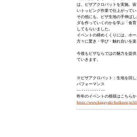
は、ピザアクロバットを実施。宙
いトッピング作業で仕上がってい
その他にも、ピザ生地の手伸ばし
ダを作っていくのかを学ぶ「食育
してもらいました。
イベントの締めくくりには、ホー
方々に驚き・学び・触れ合いを楽
今後もピザならではの魅力を提供
ていきます。
※ピザアクロバット：生地を回し
パフォーマンス
― - - - - - - - - - ―
昨年のイベントの模様はこちらか
https://www.kagayaki-hoikuen.jp/b