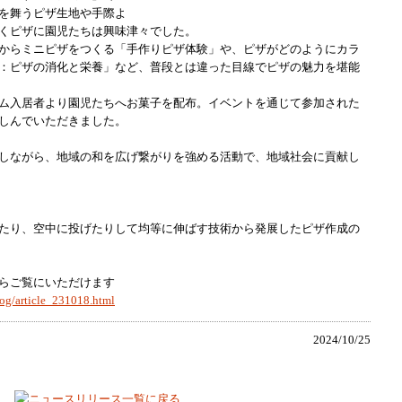
を舞うピザ生地や手際よ
くピザに園児たちは興味津々でした。
からミニピザをつくる「手作りピザ体験」や、ピザがどのようにカラ
：ピザの消化と栄養」など、普段とは違った目線でピザの魅力を堪能
ム入居者より園児たちへお菓子を配布。イベントを通じて参加された
しんでいただきました。
しながら、地域の和を広げ繋がりを強める活動で、地域社会に貢献し
たり、空中に投げたりして均等に伸ばす技術から発展したピザ作成の
らご覧にいただけます
log/article_231018.html
2024/10/25