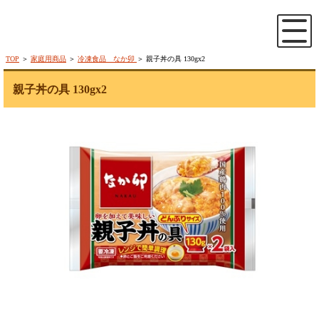
TOP
＞
家庭用商品
＞
冷凍食品 なか卯
＞ 親子丼の具 130gx2
親子丼の具 130gx2