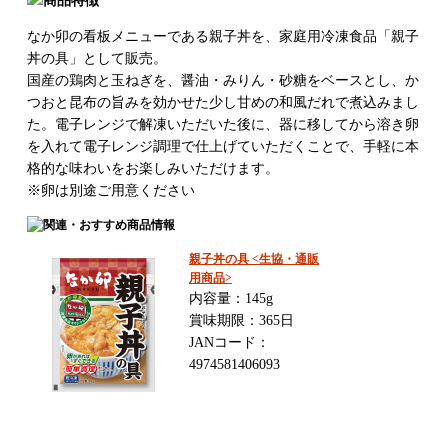
なか卯の看板メニューである親子丼を、家庭用冷凍食品「親子
丼の具」として販売。
国産の鶏肉と玉ねぎを、醤油・みりん・砂糖をベースとし、か
つおと昆布の旨みを効かせた少し甘めの和風だれで煮込みまし
た。電子レンジで解凍いただいた後に、器に移してから溶き卵
を入れて電子レンジ調理で仕上げていただくことで、手軽に本
格的な味わいをお楽しみいただけます。
※卵は別途ご用意ください
親子丼の具 <生協・通販
用商品>
内容量：145g
賞味期限：365日
JANコード：
4974581406093