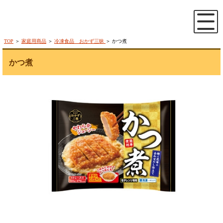
TOP
＞
家庭用商品
＞
冷凍食品 おかず三昧
＞ かつ煮
かつ煮